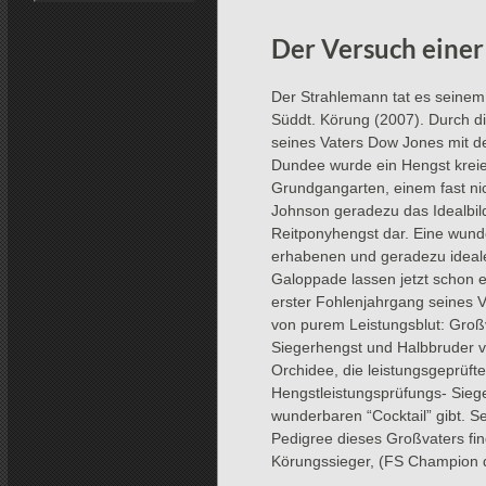
Der Versuch einer
Der Strahlemann tat es seinem
Süddt. Körung (2007). Durch 
seines Vaters Dow Jones mit de
Dundee wurde ein Hengst kreier
Grundgangarten, einem fast nic
Johnson geradezu das Idealbi
Reitponyhengst dar. Eine wunde
erhabenen und geradezu idealen
Galoppade lassen jetzt schon er
erster Fohlenjahrgang seines 
von purem Leistungsblut: Gro
Siegerhengst und Halbbruder v
Orchidee, die leistungsgeprüft
Hengstleistungsprüfungs- Sieg
wunderbaren “Cocktail” gibt. S
Pedigree dieses Großvaters f
Körungssieger, (FS Champion 